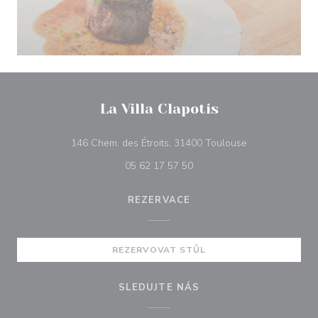
La Villa Clapotis
((otevře se v n
146 Chem. des Étroits, 31400 Toulouse
05 62 17 57 50
REZERVACE
REZERVOVAT STŮL
SLEDUJTE NÁS