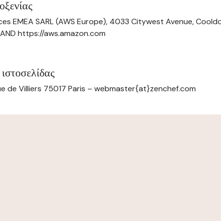
οξενίας
ces EMEA SARL (AWS Europe), 4033 Citywest Avenue, Cool
ELAND https://aws.amazon.com
 ιστοσελίδας
e de Villiers 75017 Paris – webmaster{at}zenchef.com