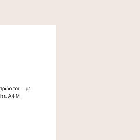
ητρώο του - με
its, ΑΦΜ: