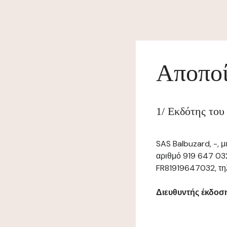
Αποποί
1/ Εκδότης του 
SAS Balbuzard, -, 
αριθμό 919 647 032
FR81919647032, τηλ:
Διευθυντής έκδοσης