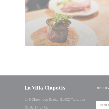
La Villa Clapotis
RESER
((abre en una n
146 Chem. des Étroits, 31400 Toulouse
RESE
05 62 17 57 50