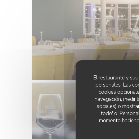
El restaurante y sus 
personales. Las co
cookies opcionale
navegación, medir l
sociales) o mostra
todo' o 'Persona
momento haciendo c