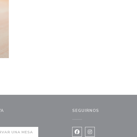
VA
SEGUIRNOS
ueva ventana))
RVAR UNA MESA
Facebook ((abre en una nuev
Instagram ((abre en u