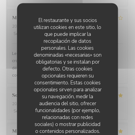
Manon
D
El restaurante y sus socios
utilizan cookies en este sitio, lo
2026-08-01
- 20:30 - Invitados 2
que puede implicar la
Servicio
:
4
/5
Ambiente
:
3
/5
Menú
:
2
/5
Calidad / Precio
:
1
/5
recopilación de datos
personales. Las cookies
Les plats étaient sans saveur, nous avons pris des
denominadas «necesarias» son
croquettes aux cèpes qui n’étaient pas cuites et ce
obligatorias y se instalan por
décomposer dans nos maïs et le ceviche de bar était
defecto. Otras cookies
opcionales requieren su
coupé tel un tartare sans marinade ni assaisonnement
consentimiento. Estas cookies
opcionales sirven para analizar
Sophie
A
su navegación, medir la
audiencia del sitio, ofrecer
2026-07-31
- 20:00 - Invitados 7
funcionalidades (por ejemplo,
Servicio
:
5
/5
Ambiente
:
5
/5
Menú
:
5
/5
Calidad / Precio
:
5
/5
relacionadas con redes
sociales) o mostrar publicidad
o contenidos personalizados.
MRAIHI
V
LA VILLA CLAPOTIS