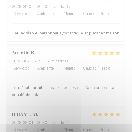
2026-08-05
- 20:00 - Invitados 8
Servicio
:
5
/5
Ambiente
:
4
/5
Menú
:
5
/5
Calidad / Precio
:
4
/5
Lieu agréable, personnel sympathique et plats fait maison
Aurélie
R
2026-08-05
- 19:30 - Invitados 6
Servicio
:
5
/5
Ambiente
:
5
/5
Menú
:
5
/5
Calidad / Precio
:
5
/5
Tout était parfait ! Le cadre, le service , l’ambiance et la
qualité des plats !
ILHAME
M
2026-08-01
- 20:30 - Invitados 2
Servicio
:
5
/5
Ambiente
:
5
/5
Menú
:
5
/5
Calidad / Precio
:
5
/5