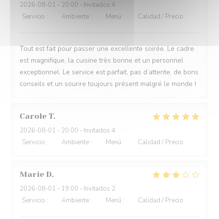
2026-08-01
- 20:00 - Invitados 4
Servicio
:
5
/5
Ambiente
:
5
/5
Menú
:
4
/5
Calidad / Precio
:
5
/5
Tout est fait pour passer une excellente soirée. Le cadre
est magnifique, la cuisine très bonne et un personnel
exceptionnel. Le service est parfait, pas d’attente, de bons
conseils et un sourire toujours présent malgré le monde !
Carole
T
2026-08-01
- 20:00 - Invitados 4
Servicio
:
5
/5
Ambiente
:
5
/5
Menú
:
5
/5
Calidad / Precio
:
5
/5
Marie
D
2026-08-01
- 19:00 - Invitados 2
Servicio
:
4
/5
Ambiente
:
5
/5
Menú
:
3
/5
Calidad / Precio
:
3
/5