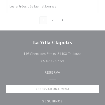
Les entrées très bien et bonnes
1
2
3
La Villa Clapotis
((abre en una n
146 Chem. des Étroits, 31400 Toulouse
05 62 17 57 50
RESERVA
RESERVAR UNA MESA
SEGUIRNOS