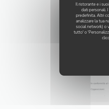
Il ristorante e i s
dati personali.
predefinita. Altri 
analizzare la tua n
social network) o v
tutto' o 'Personaliz
clic
In conformità al 
Opposizioni:
reg
sulla privacy
.