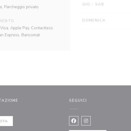
GIO
-
SAB
o, Parcheggio privato
DOMENICA
MENTO
Visa, Apple Pay, Contactless
can Express, Bancomat
TAZIONE
SEGUICI
 finestra))
OTA
Facebook ((apre una nuova fi
Instagram ((apre una n