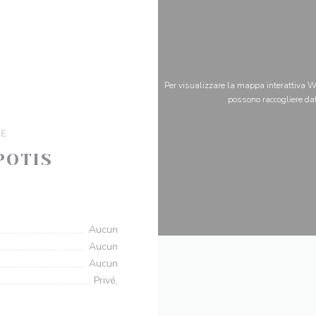
Per visualizzare la mappa interattiva Wa
possono raccogliere dat
SE
POTIS
((apre una nuova finestra))
0 Toulouse
Aucun
Aucun
Aucun
Privé,