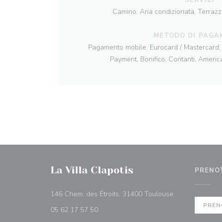
Camino, Aria condizionata, Terrazz
METODO DI PAGA
Pagamento mobile, Eurocard / Mastercard, 
Payment, Bonifico, Contanti, Ameri
La Villa Clapotis
PRENO
((apre una nuova
146 Chem. des Étroits, 31400 Toulouse
PREN
05 62 17 57 50