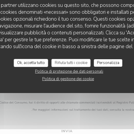
Vuoi contattarci?
uoi partner utilizzano cookies su questo sito, che possono compo
Compila il modulo sottostante!
 I cookies denominati «necessari» sono obbligatori e installati 
cookies opzionali richiedono il tuo consenso. Questi cookies o
avigazione, misurare l'audience del sito, fornire funzionalità (a
isualizzare pubblicità o contenuti personalizzati. Clicca su 'Acce
za' per gestire le tue preferenze. Puoi modificare le tue scelte
LA VILLA CLAPOTIS
cando sull'icona del cookie in basso a sinistra delle pagine del 
Ok, accetta tutto
Rifiuta tutti i cookie
Personalizza
Politica di protezione dei dati personali
Politica di gestione dei cookie
Codice del Consumo, hai il diritto di opporti alle chiamate commerciali iscrivendoti al Registro Pub
istrodelleopposizioni.it
. Per maggiori informazioni sul trattamento dei tuoi dati, consulta la nostr