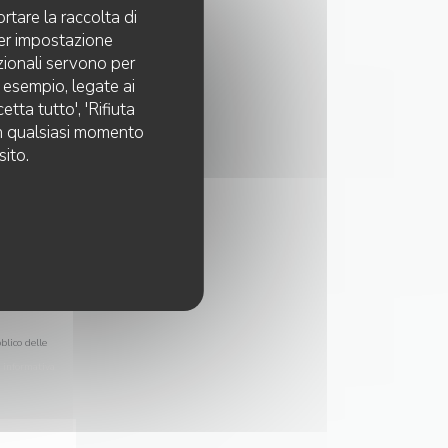
rtare la raccolta di
per impostazione
pzionali servono per
d esempio, legate ai
tta tutto', 'Rifiuta
 in qualsiasi momento
sito.
blico delle
a
informativa