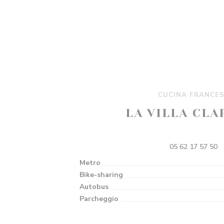
CUCINA FRANCE
LA VILLA CLA
146 Chem. des Étroits, 3140
05 62 17 57 50
Metro
Bike-sharing
Autobus
Parcheggio