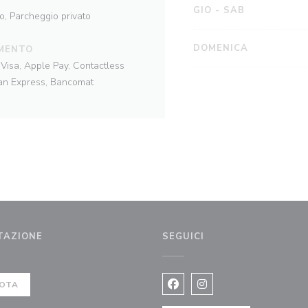
GIO
-
SAB
o, Parcheggio privato
DOMENICA
MENTO
Visa, Apple Pay, Contactless
can Express, Bancomat
TAZIONE
SEGUICI
 finestra))
OTA
Facebook ((apre una nuova fi
Instagram ((apre una n