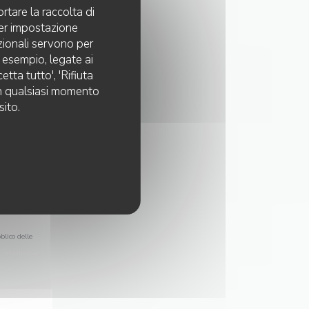
rtare la raccolta di
per impostazione
pzionali servono per
d esempio, legate ai
tta tutto', 'Rifiuta
 in qualsiasi momento
sito.
blico delle
a
informativa