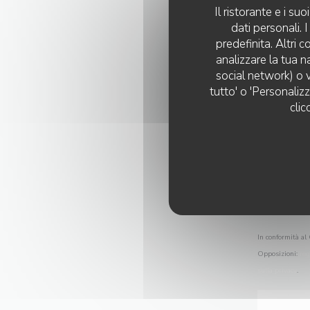
Il ristorante e i s
dati personali.
predefinita. Altri 
analizzare la tua n
social network) o v
tutto' o 'Personaliz
clic
In conformità al 
Opposizioni:
reg
sulla privacy
.