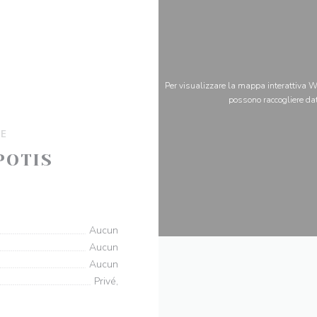
Per visualizzare la mappa interattiva Wa
possono raccogliere dat
SE
POTIS
((apre una nuova finestra))
0 Toulouse
Aucun
Aucun
Aucun
Privé,