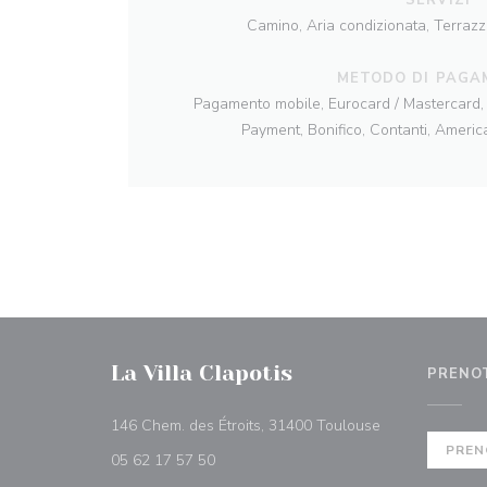
Camino, Aria condizionata, Terrazz
METODO DI PAGA
Pagamento mobile, Eurocard / Mastercard, 
Payment, Bonifico, Contanti, Ameri
La Villa Clapotis
PRENO
((apre una nuova
146 Chem. des Étroits, 31400 Toulouse
PREN
05 62 17 57 50