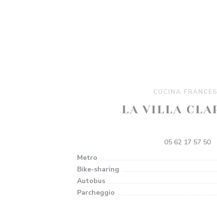
CUCINA FRANCE
LA VILLA CLA
146 Chem. des Étroits, 3140
05 62 17 57 50
Metro
Bike-sharing
Autobus
Parcheggio