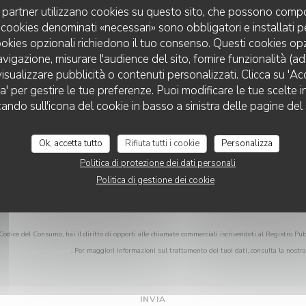
Vuoi contattarci?
uoi partner utilizzano cookies su questo sito, che possono compo
Compila il modulo sottostante!
 I cookies denominati «necessari» sono obbligatori e installati 
cookies opzionali richiedono il tuo consenso. Questi cookies o
avigazione, misurare l'audience del sito, fornire funzionalità (a
isualizzare pubblicità o contenuti personalizzati. Clicca su 'Acce
za' per gestire le tue preferenze. Puoi modificare le tue scelte
LA VILLA CLAPOTIS
cando sull'icona del cookie in basso a sinistra delle pagine del 
Ok, accetta tutto
Rifiuta tutti i cookie
Personalizza
Politica di protezione dei dati personali
Politica di gestione dei cookie
Codice del Consumo, hai il diritto di opporti alle chiamate commerciali iscrivendoti al Registro Pub
istrodelleopposizioni.it
. Per maggiori informazioni sul trattamento dei tuoi dati, consulta la nostr