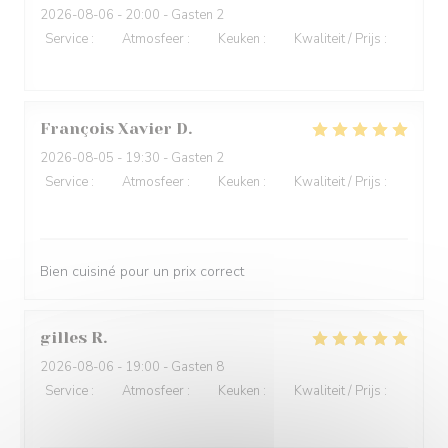
2026-08-06
- 20:00 - Gasten 2
Service
:
5
/5
Atmosfeer
:
5
/5
Keuken
:
5
/5
Kwaliteit / Prijs
:
4
/5
François Xavier
D
2026-08-05
- 19:30 - Gasten 2
Service
:
5
/5
Atmosfeer
:
5
/5
Keuken
:
5
/5
Kwaliteit / Prijs
:
5
/5
Bien cuisiné pour un prix correct
gilles
R
2026-08-06
- 19:00 - Gasten 8
Service
:
5
/5
Atmosfeer
:
5
/5
Keuken
:
5
/5
Kwaliteit / Prijs
:
5
/5