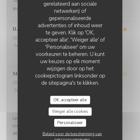
Tout était parfait ! Le cadre, le service , l’ambiance et la
gerelateerd aan sociale
qualité des plats !
netwerken) of
gepersonaliseerde
LA VILLA CLAPOTIS
advertenties of inhoud weer
ILHAME
M
te geven. Klik op 'OK,
2026-08-01
- 20:30 - Gasten 2
accepteer alle', 'Weiger alle' of
Service
:
5
/5
Atmosfeer
:
5
/5
Keuken
:
5
/5
Kwaliteit / Prijs
:
'Personaliseer' om uw
5
/5
voorkeuren te beheren. U kunt
uw keuzes op elk moment
wijzigen door op het
Manon
D
cookiepictogram linksonder op
de sitepagina's te klikken.
2026-08-01
- 20:30 - Gasten 2
Service
:
4
/5
Atmosfeer
:
3
/5
Keuken
:
2
/5
Kwaliteit / Prijs
:
1
/5
OK, accepteer alle
Weiger alle cookies
Les plats étaient sans saveur, nous avons pris des
Personaliseer
croquettes aux cèpes qui n’étaient pas cuites et ce
décomposer dans nos maïs et le ceviche de bar était
Beleid voor de bescherming van
persoonsgegevens