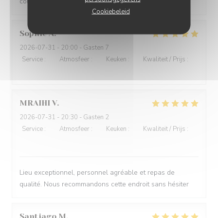
coupé tel un tartare sans marinade ni assaisonnement
Cookiebeleid
Sophie
A
2026-07-31
- 20:00 - Gasten 7
Service
:
5
/5
Atmosfeer
:
5
/5
Keuken
:
5
/5
Kwaliteit / Prijs
:
5
/5
MRAIHI
V
2026-07-31
- 20:30 - Gasten 2
Service
:
5
/5
Atmosfeer
:
5
/5
Keuken
:
5
/5
Kwaliteit / Prijs
:
5
/5
Lieu exceptionnel, personnel agréable et repas de
qualité. Nous recommandons cette endroit sans hésiter
Santiago
M