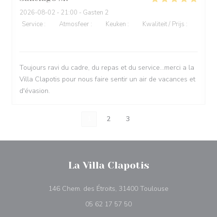
2026-08-02
- 21:00 - Gasten 2
Service
:
5
/5
Atmosfeer
:
4
/5
Keuken
:
5
/5
Kwaliteit / Prijs
:
4
/5
Toujours ravi du cadre, du repas et du service...merci a la
Villa Clapotis pour nous faire sentir un air de vacances et
d'évasion.
1
2
3
La Villa Clapotis
((opent in een n
146 Chem. des Étroits, 31400 Toulouse
05 62 17 57 50