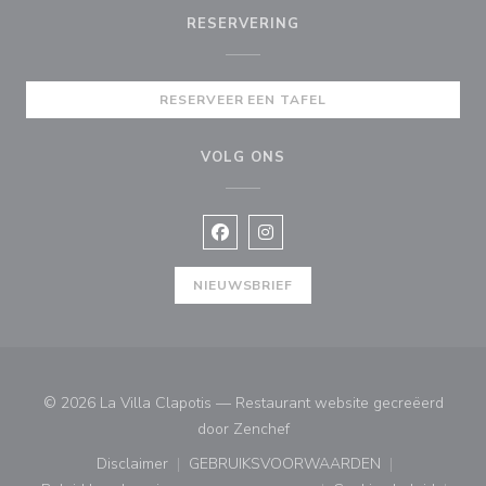
RESERVERING
RESERVEER EEN TAFEL
VOLG ONS
Facebook ((opent in een nieuw vens
Instagram ((opent in een nieu
NIEUWSBRIEF
© 2026 La Villa Clapotis — Restaurant website gecreëerd
((opent in een nieuw venster
door
Zenchef
Disclaimer
GEBRUIKSVOORWAARDEN
((opent in een nieuw venster))
((opent in een nieuw venster