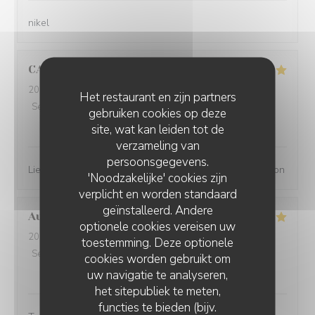
nikel
CANAL
M
2026-08-05
- 20:00 - Gasten 8
Het restaurant en zijn partners
Service
:
5
/5
Atmosfeer
:
4
/5
Keuken
:
5
/5
Kwaliteit / Prijs
:
gebruiken cookies op deze
4
/5
site, wat kan leiden tot de
verzameling van
persoonsgegevens.
Lieu agréable, personnel sympathique et plats fait maison
'Noodzakelijke' cookies zijn
verplicht en worden standaard
geïnstalleerd. Andere
Aurélie
R
optionele cookies vereisen uw
2026-08-05
- 19:30 - Gasten 6
toestemming. Deze optionele
Service
:
5
/5
Atmosfeer
:
5
/5
Keuken
:
5
/5
Kwaliteit / Prijs
:
cookies worden gebruikt om
5
/5
uw navigatie te analyseren,
het sitepubliek te meten,
functies te bieden (bijv.