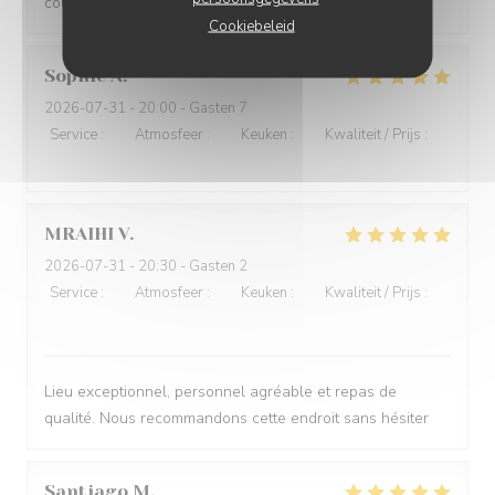
coupé tel un tartare sans marinade ni assaisonnement
Cookiebeleid
Sophie
A
2026-07-31
- 20:00 - Gasten 7
Service
:
5
/5
Atmosfeer
:
5
/5
Keuken
:
5
/5
Kwaliteit / Prijs
:
5
/5
MRAIHI
V
2026-07-31
- 20:30 - Gasten 2
Service
:
5
/5
Atmosfeer
:
5
/5
Keuken
:
5
/5
Kwaliteit / Prijs
:
5
/5
Lieu exceptionnel, personnel agréable et repas de
qualité. Nous recommandons cette endroit sans hésiter
Santiago
M