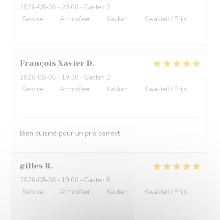
2026-08-06
- 20:00 - Gasten 2
Service
:
5
/5
Atmosfeer
:
5
/5
Keuken
:
5
/5
Kwaliteit / Prijs
:
4
/5
François Xavier
D
2026-08-05
- 19:30 - Gasten 2
Service
:
5
/5
Atmosfeer
:
5
/5
Keuken
:
5
/5
Kwaliteit / Prijs
:
5
/5
Bien cuisiné pour un prix correct
gilles
R
2026-08-06
- 19:00 - Gasten 8
Service
:
5
/5
Atmosfeer
:
5
/5
Keuken
:
5
/5
Kwaliteit / Prijs
:
5
/5