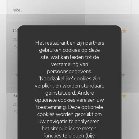
nikel
CANAL
M
2026-08-05
- 20:00 - Gasten 8
Het restaurant en zijn partners
Service
:
5
/5
Atmosfeer
:
4
/5
Keuken
:
5
/5
Kwaliteit / Prijs
:
gebruiken cookies op deze
4
/5
site, wat kan leiden tot de
verzameling van
persoonsgegevens.
Lieu agréable, personnel sympathique et plats fait maison
'Noodzakelijke' cookies zijn
verplicht en worden standaard
geïnstalleerd. Andere
Aurélie
R
optionele cookies vereisen uw
2026-08-05
- 19:30 - Gasten 6
toestemming. Deze optionele
Service
:
5
/5
Atmosfeer
:
5
/5
Keuken
:
5
/5
Kwaliteit / Prijs
:
cookies worden gebruikt om
5
/5
uw navigatie te analyseren,
het sitepubliek te meten,
functies te bieden (bijv.