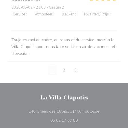
2026-08-02
- 21:00 - Gasten 2
Service
:
5
/5
Atmosfeer
:
4
/5
Keuken
:
5
/5
Kwaliteit / Prijs
:
4
/5
Toujours ravi du cadre, du repas et du service...merci a la
Villa Clapotis pour nous faire sentir un air de vacances et
d'évasion.
1
2
3
La Villa Clapotis
((opent in een n
146 Chem. des Étroits, 31400 Toulouse
05 62 17 57 50