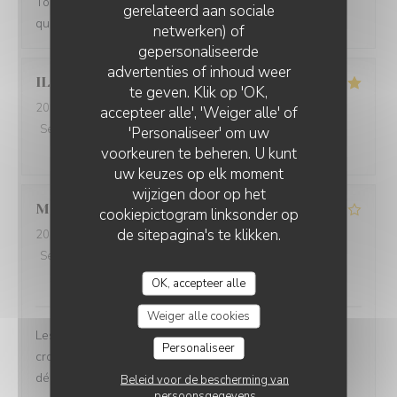
Tout était parfait ! Le cadre, le service , l’ambiance et la
gerelateerd aan sociale
qualité des plats !
netwerken) of
gepersonaliseerde
LA VILLA CLAPOTIS
advertenties of inhoud weer
ILHAME
M
te geven. Klik op 'OK,
2026-08-01
- 20:30 - Gasten 2
accepteer alle', 'Weiger alle' of
Service
:
5
/5
Atmosfeer
:
5
/5
Keuken
:
5
/5
Kwaliteit / Prijs
:
'Personaliseer' om uw
5
/5
voorkeuren te beheren. U kunt
uw keuzes op elk moment
wijzigen door op het
Manon
D
cookiepictogram linksonder op
de sitepagina's te klikken.
2026-08-01
- 20:30 - Gasten 2
Service
:
4
/5
Atmosfeer
:
3
/5
Keuken
:
2
/5
Kwaliteit / Prijs
:
1
/5
OK, accepteer alle
Weiger alle cookies
Les plats étaient sans saveur, nous avons pris des
Personaliseer
croquettes aux cèpes qui n’étaient pas cuites et ce
décomposer dans nos maïs et le ceviche de bar était
Beleid voor de bescherming van
persoonsgegevens