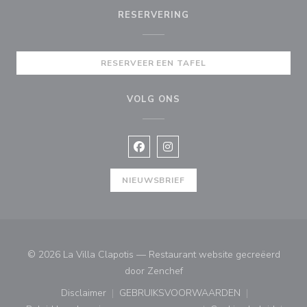
RESERVERING
RESERVEER EEN TAFEL
VOLG ONS
Facebook ((opent in een nieuw vens
Instagram ((opent in een nieu
NIEUWSBRIEF
© 2026 La Villa Clapotis — Restaurant website gecreëerd
((opent in een nieuw venster
door
Zenchef
Disclaimer
GEBRUIKSVOORWAARDEN
((opent in een nieuw venster))
((opent in een nieuw venster