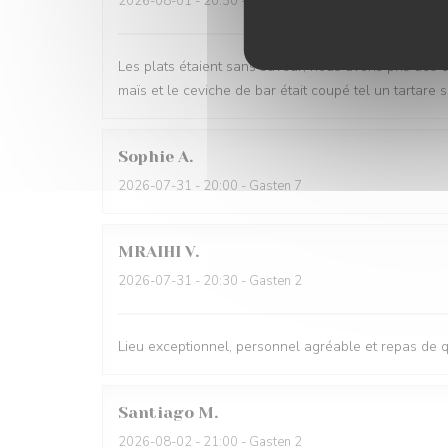
2026-08-01
- 20:30 - Gasten 2
Les plats étaient sans saveur, nous avons pris des 
maïs et le ceviche de bar était coupé tel un tartar
Sophie
A
2026-07-31
- 20:00 - Gasten 7
MRAIHI
V
2026-07-31
- 20:30 - Gasten 2
Lieu exceptionnel, personnel agréable et repas de 
Santiago
M
2026-08-02
- 21:00 - Gasten 2