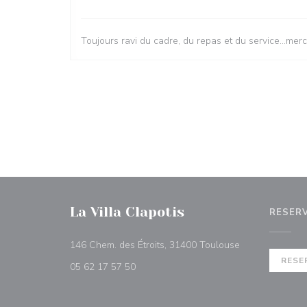
Toujours ravi du cadre, du repas et du service...merc
La Villa Clapotis
RESER
((opent in een 
146 Chem. des Étroits, 31400 Toulouse
RESE
05 62 17 57 50