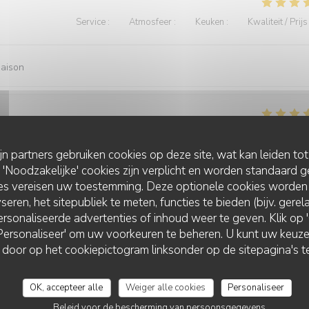
Service
:
5
/5
Atmosfeer
:
4
/5
Keuken
:
5
/5
Kwaliteit / Prijs
maison
Service
:
5
/5
Atmosfeer
:
5
/5
Keuken
:
5
/5
Kwaliteit / Prijs
ijn partners gebruiken cookies op deze site, wat kan leiden to
Noodzakelijke' cookies zijn verplicht en worden standaard g
t la qualité des plats !
ies vereisen uw toestemming. Deze optionele cookies worden
seren, het sitepubliek te meten, functies te bieden (bijv. gere
rsonaliseerde advertenties of inhoud weer te geven. Klik op 'O
 'Personaliseer' om uw voorkeuren te beheren. U kunt uw keu
LA VILLA CLAPOTIS
Service
:
5
/5
Atmosfeer
:
5
/5
Keuken
:
5
/5
Kwaliteit / Prijs
 door op het cookiepictogram linksonder op de sitepagina's te
OK, accepteer alle
Weiger alle cookies
Personaliseer
Beleid voor de bescherming van persoonsgegevens