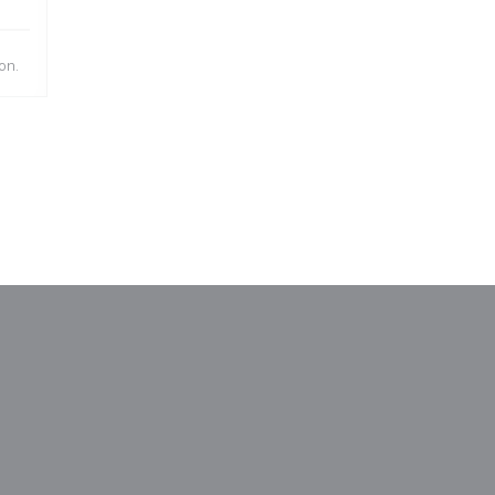
on.
uw venster))
en nieuw venster))