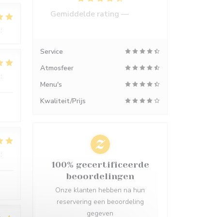
Gemiddelde rating —
1245
reviews
:
4
/5
Service
Atmosfeer
:
5
/5
Menu's
Kwaliteit/Prijs
:
5
/5
100% gecertificeerde
beoordelingen
Onze klanten hebben na hun
reservering een beoordeling
gegeven