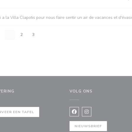
i a la Villa Clapotis pour nous faire sentir un air de vacances et d'évasi
1
2
3
VERING
VOLG ONS
nieuw venster))
RVEER EEN TAFEL
Facebook ((opent in een nie
Instagram ((opent in e
NIEUWSBRIEF