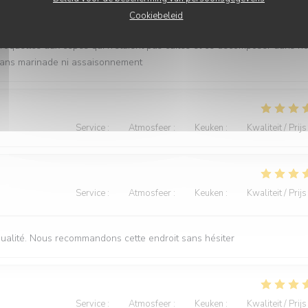
Service
:
4
/5
Atmosfeer
:
3
/5
Keuken
:
2
/5
Kwaliteit / Prijs
Cookiebeleid
croquettes aux cèpes qui n’étaient pas cuites et ce décomposer dans n
e sans marinade ni assaisonnement
Service
:
5
/5
Atmosfeer
:
5
/5
Keuken
:
5
/5
Kwaliteit / Prijs
Service
:
5
/5
Atmosfeer
:
5
/5
Keuken
:
5
/5
Kwaliteit / Prijs
qualité. Nous recommandons cette endroit sans hésiter
Service
:
5
/5
Atmosfeer
:
4
/5
Keuken
:
5
/5
Kwaliteit / Prijs