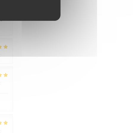
:
1
/5
os
:
5
/5
:
5
/5
:
4
/5