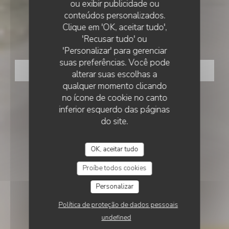
ou exibir publicidade ou
•
TOULOUSE
conteúdos personalizados.
LA VILLA CLAPOTIS
Clique em 'OK, aceitar tudo',
La Villa Clapotis
'Recusar tudo' ou
'Personalizar' para gerenciar
suas preferências. Você pode
RESERVAR UMA MESA
alterar suas escolhas a
qualquer momento clicando
no ícone de cookie no canto
inferior esquerdo das páginas
do site.
OK, aceitar tudo
Proíbe todos cookies
Personalizar
Política de proteção de dados pessoais
undefined