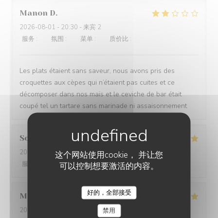
Manon
D
2026-08-01
- 20:30 - 来宾 2
服务
:
4
/5
氛围
:
3
/5
菜单
:
2
/5
质价比
:
1
/5
Les plats étaient sans saveur, nous avons pris des
croquettes aux cèpes qui n’étaient pas cuites et ce
décomposer dans nos maïs et le ceviche de bar était
coupé tel un tartare sans marinade ni assaisonnement
Sophie
A
2026-07-31
- 20:00 - 来宾 7
这个网站使用cookie， 并让您
服务
:
5
/5
氛围
:
5
/5
菜单
:
5
/5
质价比
:
5
/5
可以控制想要激活的内容。
好的，全部接受
MRAIHI
V
LA VILLA CLAPOTIS
2026-07-31
- 20:30 - 来宾 2
禁用