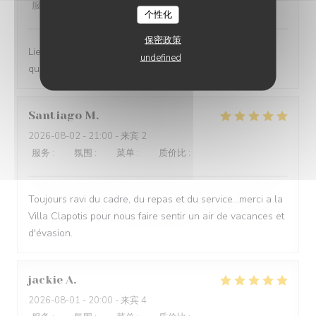
服务
:
5
/5
氛围
:
5
/5
菜单
:
5
/5
质价比
:
5
/5
个性化
保密政策
Lieu exceptionnel, personnel agréable et repas de
undefined
qualité. Nous recommandons cette endroit sans hésiter
Santiago
M
2026-08-02
- 21:00 - 来宾 2
服务
:
5
/5
氛围
:
4
/5
菜单
:
5
/5
质价比
:
4
/5
Toujours ravi du cadre, du repas et du service...merci a la
Villa Clapotis pour nous faire sentir un air de vacances et
d'évasion.
jackie
A
2026-08-01
- 20:00 - 来宾 4