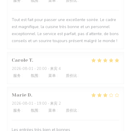
服务
:
5
/5
氛围
:
5
/5
菜单
:
4
/5
质价比
:
5
/5
Tout est fait pour passer une excellente soirée. Le cadre
est magnifique, la cuisine très bonne et un personnel
exceptionnel. Le service est parfait, pas d’attente, de bons
conseils et un sourire toujours présent malgré le monde !
Carole
T
2026-08-01
- 20:00 - 来宾 4
服务
:
5
/5
氛围
:
5
/5
菜单
:
5
/5
质价比
:
5
/5
Marie
D
2026-08-01
- 19:00 - 来宾 2
服务
:
4
/5
氛围
:
5
/5
菜单
:
3
/5
质价比
:
3
/5
Les entrées très bien et bonnes