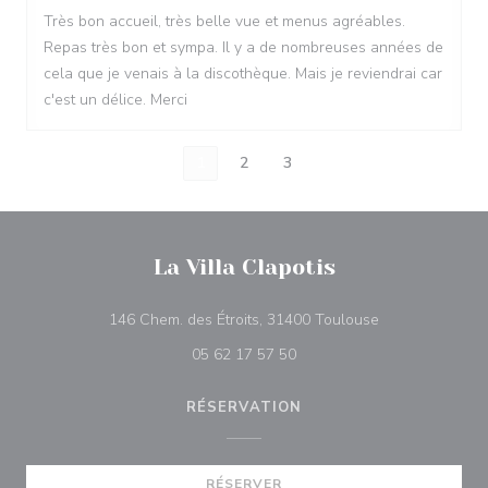
Très bon accueil, très belle vue et menus agréables.
Repas très bon et sympa. Il y a de nombreuses années de
cela que je venais à la discothèque. Mais je reviendrai car
c'est un délice. Merci
1
2
3
La Villa Clapotis
((ouvre une nouv
146 Chem. des Étroits, 31400 Toulouse
05 62 17 57 50
RÉSERVATION
RÉSERVER