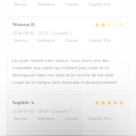
Service
:
5
/5
Ambiance
:
5
/5
Cuisine
:
5
/5
Qualité / Prix
:
5
/5
Manon
D
2026-08-01
- 20:30 - Couverts 2
Service
:
4
/5
Ambiance
:
3
/5
Cuisine
:
2
/5
Qualité / Prix
:
1
/5
Les plats étaient sans saveur, nous avons pris des
croquettes aux cèpes qui n’étaient pas cuites et ce
décomposer dans nos maïs et le ceviche de bar était
coupé tel un tartare sans marinade ni assaisonnement
Sophie
A
2026-07-31
- 20:00 - Couverts 7
Service
:
5
/5
Ambiance
:
5
/5
Cuisine
:
5
/5
Qualité / Prix
:
5
/5