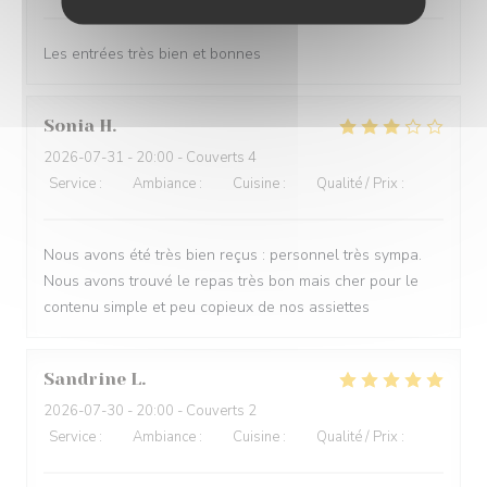
Les entrées très bien et bonnes
Sonia
H
2026-07-31
- 20:00 - Couverts 4
Service
:
5
/5
Ambiance
:
4
/5
Cuisine
:
3
/5
Qualité / Prix
:
2
/5
Nous avons été très bien reçus : personnel très sympa.
Nous avons trouvé le repas très bon mais cher pour le
contenu simple et peu copieux de nos assiettes
Sandrine
L
2026-07-30
- 20:00 - Couverts 2
Service
:
5
/5
Ambiance
:
5
/5
Cuisine
:
5
/5
Qualité / Prix
:
4
/5