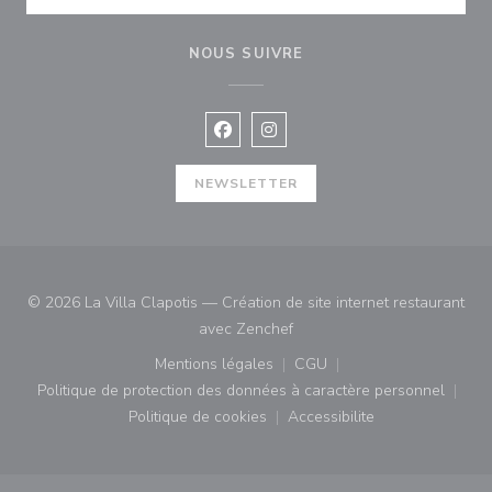
NOUS SUIVRE
Facebook ((ouvre une nouvelle fenê
Instagram ((ouvre une nouvell
NEWSLETTER
© 2026 La Villa Clapotis — Création de site internet restaurant
((ouvre une nouvelle fenêtre)
avec
Zenchef
Mentions légales
CGU
((ouvre une nouvelle fenêtre))
((ouvre une nouvelle fenê
Politique de protection des données à caractère personnel
((ouvre une nouvelle fenêtre))
Politique de cookies
Accessibilite
((ouvre une nouvelle fenêtre))
((ouvre une nouvelle fe