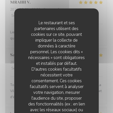
MRAIHI
V
2026-07-31
- 20:30 - Couverts 2
Service
:
5
/5
Ambiance
:
5
/5
Cuisine
:
5
/5
Qualité / Prix
:
5
/5
Le restaurant et ses
partenaires utilisent des
Lieu exceptionnel, personnel agréable et repas de
cookies sur ce site, pouvant
qualité. Nous recommandons cette endroit sans hésiter
impliquer la collecte de
données à caractère
personnel. Les cookies dits «
Santiago
M
nécessaires » sont obligatoires
2026-08-02
- 21:00 - Couverts 2
et installés par défaut.
Service
:
5
/5
Ambiance
:
4
/5
Cuisine
:
5
/5
Qualité / Prix
:
4
/5
D'autres cookies facultatifs
nécessitent votre
consentement. Ces cookies
Toujours ravi du cadre, du repas et du service...merci a la
facultatifs servent à analyser
Villa Clapotis pour nous faire sentir un air de vacances et
votre navigation, mesurer
d'évasion.
l'audience du site, proposer
des fonctionnalités (ex : en lien
avec les réseaux sociaux) ou