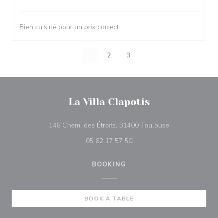
Bien cuisiné pour un prix correct
1
2
3
La Villa Clapotis
((opens in a n
146 Chem. des Étroits, 31400 Toulouse
05 62 17 57 50
BOOKING
BOOK A TABLE