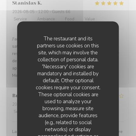
Stanislas
K
2026-08-05
- 12:00 - Guests 66
Service
:
5
/5
Ambiance
:
5
/5
Food
:
5
/5
Value
:
5
/5
The restaurant and its
J'ai organisé une cousinade et tout le monde a été
partners use cookies on this
satisfait aussi bien des échanges avec la direction du
site, which may involve the
restaurant que pendant . Endroit et ambiance idéal pour
collection of personal data.
des rencontres conviviales . Possibilité de prolonger
'Necessary' cookies are
après le déjeuner notamment sur le terrain de boules .
mandatory and installed by
Merci . .
default. Other optional
cookies require your consent.
These optional cookies are
Bruno
P
used to analyze your
2026-08-07
- 20:00 - Guests 2
browsing, measure site
Service
:
4
/5
Ambiance
:
3
/5
Food
:
3
/5
Value
:
3
/5
audience, provide features
(e.g., related to social
networks) or display
La qualité des plats et des vins pas à la hauteur du cadre