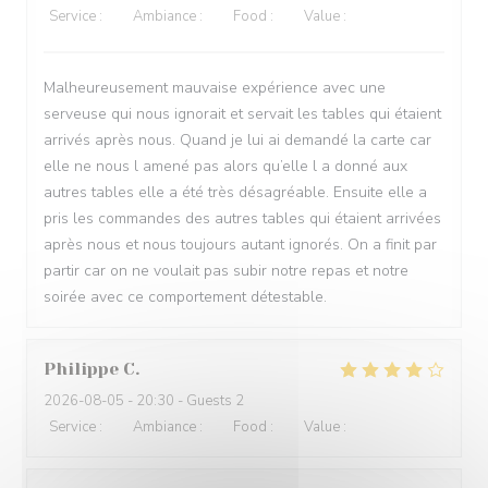
Service
:
1
/5
Ambiance
:
1
/5
Food
:
1
/5
Value
:
1
/5
Malheureusement mauvaise expérience avec une
serveuse qui nous ignorait et servait les tables qui étaient
arrivés après nous. Quand je lui ai demandé la carte car
elle ne nous l amené pas alors qu’elle l a donné aux
autres tables elle a été très désagréable. Ensuite elle a
pris les commandes des autres tables qui étaient arrivées
après nous et nous toujours autant ignorés. On a finit par
partir car on ne voulait pas subir notre repas et notre
soirée avec ce comportement détestable.
Philippe
C
2026-08-05
- 20:30 - Guests 2
Service
:
4
/5
Ambiance
:
4
/5
Food
:
4
/5
Value
:
4
/5