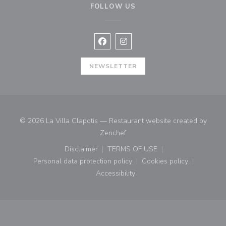
FOLLOW US
Facebook ((opens in a new window
Instagram ((opens in a new w
NEWSLETTER
© 2026 La Villa Clapotis — Restaurant website created by
((opens in a new window))
Zenchef
Disclaimer
TERMS OF USE
((opens in a new window))
((opens in a new window))
Personal data protection policy
Cookies policy
((opens in a new window))
((opens in a new
Accessibility
((opens in a new window))