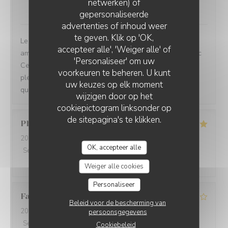
netwerken) of
3
/5
gepersonaliseerde
LA VILLA CLAPOTIS
advertenties of inhoud weer
te geven. Klik op 'OK,
Le cadre est très agréable malheureusement aucune
accepteer alle', 'Weiger alle' of
amélioration dans l’assiette Notre porc ibérique était sec
'Personaliseer' om uw
Ce n’était pas un morceau de choix Le fait que ce soit
voorkeuren te beheren. U kunt
plein ne les aide certainement pas à se remettre en
uw keuzes op elk moment
question
wijzigen door op het
cookiepictogram linksonder op
de sitepagina's te klikken.
Philippe
G
2026-08-07
- 20:30 - Gasten 4
OK, accepteer alle
Service
:
5
/5
Atmosfeer
:
5
/5
Keuken
:
5
/5
Kwaliteit / Prijs
:
5
/5
Weiger alle cookies
Personaliseer
Fabrice
P
Beleid voor de bescherming van
2026-08-07
- 20:30 - Gasten 2
persoonsgegevens
Service
:
4
/5
Atmosfeer
:
5
/5
Keuken
:
4
/5
Kwaliteit / Prijs
:
Cookiebeleid