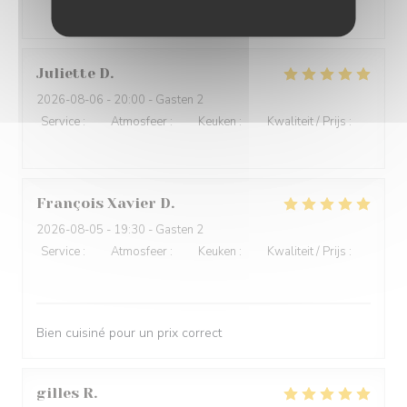
4
/5
Juliette
D
2026-08-06
- 20:00 - Gasten 2
Service
:
5
/5
Atmosfeer
:
5
/5
Keuken
:
5
/5
Kwaliteit / Prijs
:
4
/5
François Xavier
D
2026-08-05
- 19:30 - Gasten 2
Service
:
5
/5
Atmosfeer
:
5
/5
Keuken
:
5
/5
Kwaliteit / Prijs
:
5
/5
Bien cuisiné pour un prix correct
gilles
R