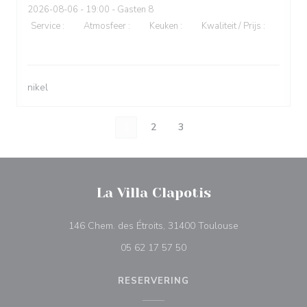
2026-08-06
- 19:00 - Gasten 8
Service
:
5
/5
Atmosfeer
:
5
/5
Keuken
:
5
/5
Kwaliteit / Prijs
:
5
/5
nikel
1
2
3
La Villa Clapotis
((opent in een n
146 Chem. des Étroits, 31400 Toulouse
05 62 17 57 50
RESERVERING