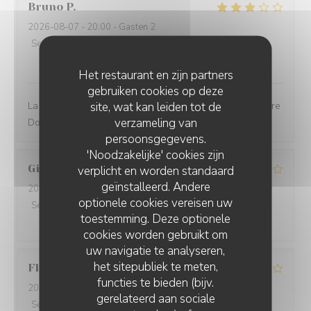
Bruno
P
2026-08-07
- 20:00 - Gasten 2
Service
:
4
/5
Atmosfeer
:
3
/5
Keuken
:
3
/5
Kwaliteit / Prijs
:
3
/5
Het restaurant en zijn partners
gebruiken cookies op deze
site, wat kan leiden tot de
La qualité des plats et des vins pas à la hauteur du cadre
verzameling van
Dommage
persoonsgegevens.
'Noodzakelijke' cookies zijn
Gilles
E
verplicht en worden standaard
geïnstalleerd. Andere
2026-08-07
- 21:00 - Gasten 2
optionele cookies vereisen uw
Service
:
5
/5
Atmosfeer
:
3
/5
Keuken
:
3
/5
Kwaliteit / Prijs
:
toestemming. Deze optionele
3
/5
cookies worden gebruikt om
uw navigatie te analyseren,
het sitepubliek te meten,
Florence
L
functies te bieden (bijv.
2026-08-07
- 20:00 - Gasten 2
gerelateerd aan sociale
Service
:
2
/5
Atmosfeer
:
4
/5
Keuken
:
3
/5
Kwaliteit / Prijs
: