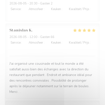
2026-08-05
- 20:30 - Gasten 2
Service
:
4
/5
Atmosfeer
:
4
/5
Keuken
:
4
/5
Kwaliteit / Prijs
:
4
/5
Stanislas
K
2026-08-05
- 12:00 - Gasten 66
Service
:
5
/5
Atmosfeer
:
5
/5
Keuken
:
5
/5
Kwaliteit / Prijs
:
5
/5
J'ai organisé une cousinade et tout le monde a été
satisfait aussi bien des échanges avec la direction du
restaurant que pendant . Endroit et ambiance idéal pour
des rencontres conviviales . Possibilité de prolonger
après le déjeuner notamment sur le terrain de boules .
Merci . .