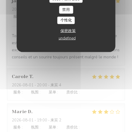
jackie
A
LA VILLA CLAPOTIS
2026-08-01
- 20:00 - 来宾 4
禁用
服务
:
5
/5
氛围
:
5
/5
菜单
:
4
/5
质价比
:
5
/5
个性化
保密政策
Tout est fait pour passer une excellente soirée. Le cadre
undefined
est magnifique, la cuisine très bonne et un personnel
exceptionnel. Le service est parfait, pas d’attente, de bons
conseils et un sourire toujours présent malgré le monde !
Carole
T
2026-08-01
- 20:00 - 来宾 4
服务
:
5
/5
氛围
:
5
/5
菜单
:
5
/5
质价比
:
5
/5
Marie
D
2026-08-01
- 19:00 - 来宾 2
服务
:
4
/5
氛围
:
5
/5
菜单
:
3
/5
质价比
:
3
/5