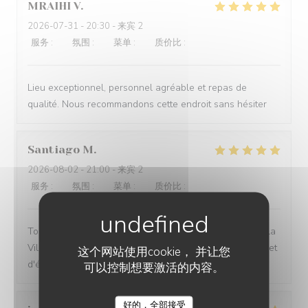
MRAIHI
V
2026-07-31
- 20:30 - 来宾 2
服务
:
5
/5
氛围
:
5
/5
菜单
:
5
/5
质价比
:
5
/5
Lieu exceptionnel, personnel agréable et repas de
qualité. Nous recommandons cette endroit sans hésiter
Santiago
M
2026-08-02
- 21:00 - 来宾 2
服务
:
5
/5
氛围
:
4
/5
菜单
:
5
/5
质价比
:
4
/5
Toujours ravi du cadre, du repas et du service...merci a la
Villa Clapotis pour nous faire sentir un air de vacances et
这个网站使用cookie， 并让您
d'évasion.
可以控制想要激活的内容。
好的，全部接受