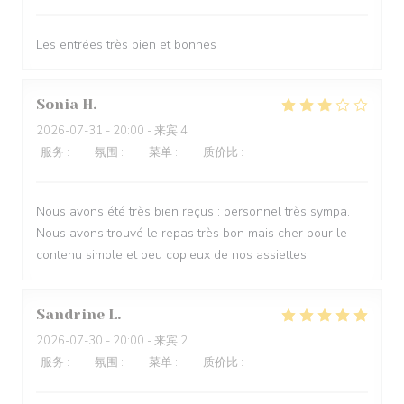
Les entrées très bien et bonnes
Sonia
H
2026-07-31
- 20:00 - 来宾 4
服务
:
5
/5
氛围
:
4
/5
菜单
:
3
/5
质价比
:
2
/5
Nous avons été très bien reçus : personnel très sympa.
Nous avons trouvé le repas très bon mais cher pour le
contenu simple et peu copieux de nos assiettes
Sandrine
L
2026-07-30
- 20:00 - 来宾 2
服务
:
5
/5
氛围
:
5
/5
菜单
:
5
/5
质价比
:
4
/5