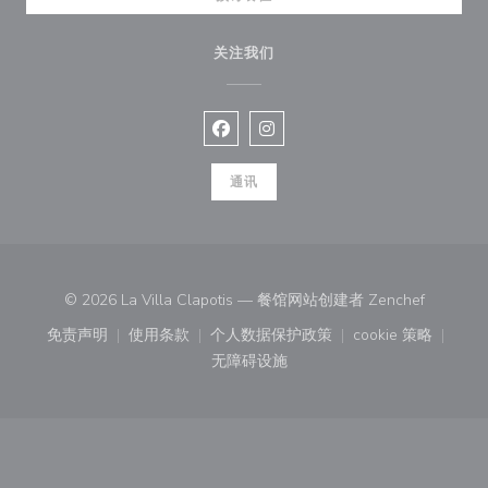
关注我们
Facebook ((在新窗口中打开))
Instagram ((在新窗口中打开))
通讯
((在新窗
© 2026 La Villa Clapotis — 餐馆网站创建者
Zenchef
免责声明
使用条款
个人数据保护政策
cookie 策略
((在新窗口中打开))
((在新窗口中打开))
((在新窗口中打开))
((在新窗口中
无障碍设施
((在新窗口中打开))