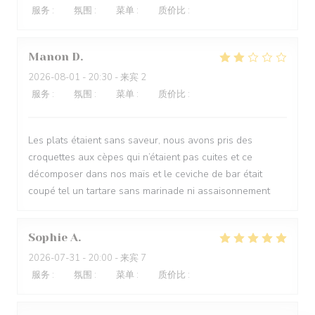
服务
:
5
/5
氛围
:
5
/5
菜单
:
5
/5
质价比
:
5
/5
Manon
D
2026-08-01
- 20:30 - 来宾 2
服务
:
4
/5
氛围
:
3
/5
菜单
:
2
/5
质价比
:
1
/5
Les plats étaient sans saveur, nous avons pris des
croquettes aux cèpes qui n’étaient pas cuites et ce
décomposer dans nos maïs et le ceviche de bar était
coupé tel un tartare sans marinade ni assaisonnement
Sophie
A
2026-07-31
- 20:00 - 来宾 7
服务
:
5
/5
氛围
:
5
/5
菜单
:
5
/5
质价比
:
5
/5