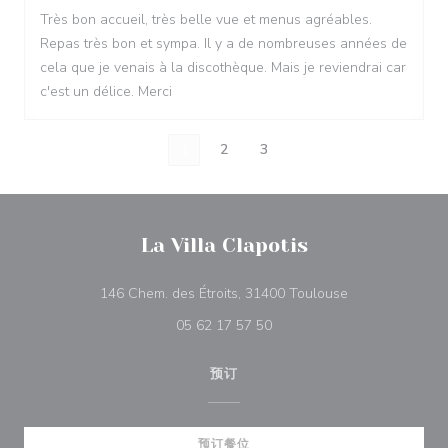
Très bon accueil, très belle vue et menus agréables.
Repas très bon et sympa. Il y a de nombreuses années de
cela que je venais à la discothèque. Mais je reviendrai car
c'est un délice. Merci
1
2
3
La Villa Clapotis
((在新窗口中打开
146 Chem. des Étroits, 31400 Toulouse
05 62 17 57 50
预订
预订餐位