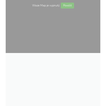
Waze Map je vypnutý.
Povolit