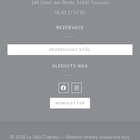
((otevře se v n
146 Chem. des Étroits, 31400 Toulouse
05 62 17 57 50
REZERVACE
REZERVOVAT STŮL
SLEDUJTE NÁS
Facebook ((otevře se v novém okně
Instagram ((otevře se v nové
NEWSLETTER
© 2026 La Villa Clapotis — Webové stránky restaurace byly