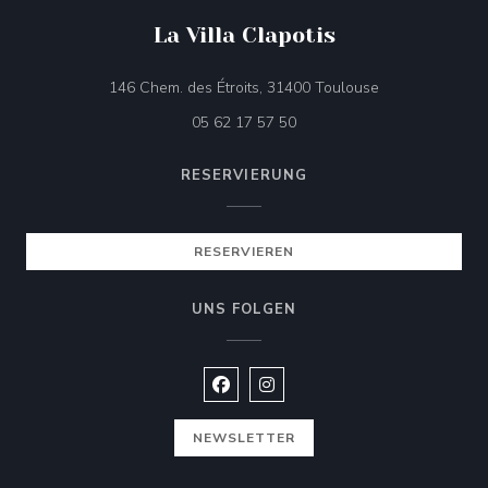
La Villa Clapotis
((öffnet ein neu
146 Chem. des Étroits, 31400 Toulouse
05 62 17 57 50
RESERVIERUNG
RESERVIEREN
UNS FOLGEN
Facebook ((öffnet ein neues Fenste
Instagram ((öffnet ein neues 
NEWSLETTER