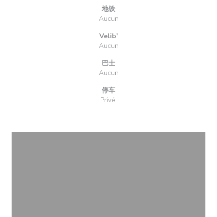
地铁
Aucun
Velib'
Aucun
巴士
Aucun
停车
Privé,