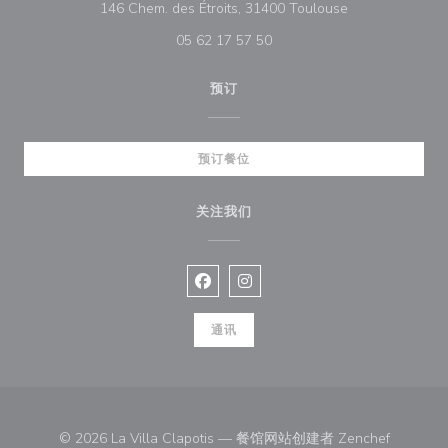
((在新窗口中打开
146 Chem. des Étroits, 31400 Toulouse
05 62 17 57 50
预订
预订餐位
关注我们
Facebook ((在新窗口中打开))
Instagram ((在新窗口中打开))
通讯
((在新窗
© 2026 La Villa Clapotis — 餐馆网站创建者
Zenchef