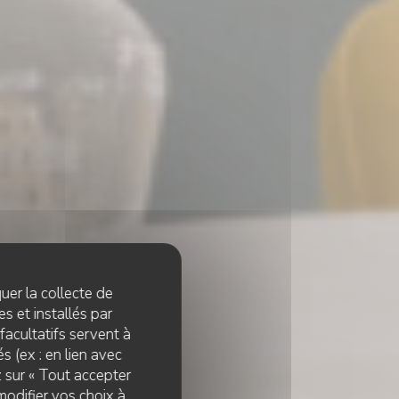
quer la collecte de
s et installés par
facultatifs servent à
s (ex : en lien avec
z sur « Tout accepter
modifier vos choix à